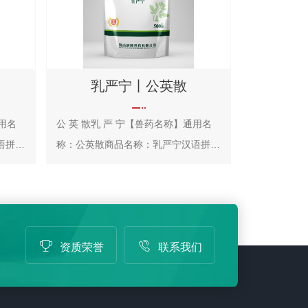
乳严宁丨公英散
通用名
公 英 散乳 严 宁【兽药名称】通用名
语拼
称：公英散商品名称：乳严宁汉语拼
白头
音：Gongying San【主要成分】蒲公
本品为
英、金银花、连翘、丝瓜络、通草等。
。【功
【性 状】本品为黄棕色的粉末；味微
【主
甘、苦。【功 能】清热解毒，消肿散
资质荣誉
联系我们
痢。
痈。【主 治】乳痈初起，红肿热痛。
，食欲
证见乳汁分泌不畅，泌乳减少或停止，
微腹
乳汁稀薄或呈水样，并含有絮状物；患