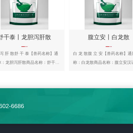
舒干泰丨龙胆泻肝散
腹立安丨白龙散
 泻 肝 散舒 干 泰【兽药名称】通
白 龙 散腹 立 安【兽药名称】
称：龙胆泻肝散商品名称：舒干泰
称：白龙散商品名称：腹立安汉
：Longdan Xiegan San【主
音：Bailong San【主要成分】
分】龙胆、车前子、柴胡、当归、
翁、龙胆、黄连。【性 状】
等。【性 状】本品为淡黄褐色
浅棕黄色的粉末；气微，味苦
末；气清香，味苦、微甘。【功
能】清热燥湿，凉血止痢。
602-6686
泻肝胆实火，清三焦湿热。【主
治】湿热泻痢，热毒血
日赤肿痛，淋浊，带下。
湿热泻痢 证见精神沉郁，发热
肿痛证见结膜潮红、充血、
减少或废绝，口渴多饮，有时轻