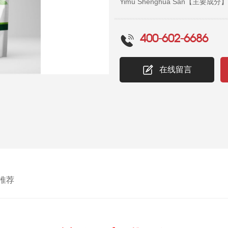
Yimu Shenghua San
品为黄绿色的粉末；气清香，味
治产后恶露不行，血瘀腹痛。
400-602-6686
体温偏高，口黏膜潮红，眼结膜发
状腐肉。 血瘀腹痛证见肚腹
在线留言
少；有时从yin道流出带紫黑色
见神疲力乏，舌质淡红，脉虚无力。【
良反应】按规定剂量使用，暂未
袋装，500g/袋x40袋/包。
药字163455148【生产企业】
推荐