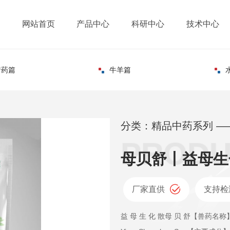
网站首页
产品中心
科研中心
技术中心
猪药篇
牛羊篇
分类：精品中药系列 —
母贝舒丨益母生
厂家直供
支持检
益 母 生 化 散母 贝 舒【兽