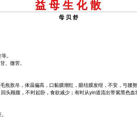
益 母 生 化 散
母 贝 舒
姜等。
甘、微苦。
，毛焦肷吊，体温偏高，口黏膜潮红，眼结膜发绀，不安，弓腰
回头顾腹，不时起卧，食欲减少；有时从yin道流出带紫黑色
。
应。