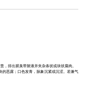
努责，排出腥臭带脓液并夹杂条状或块状腐肉。
血块的恶露；口色发青，脉象沉紧或沉涩。若兼气