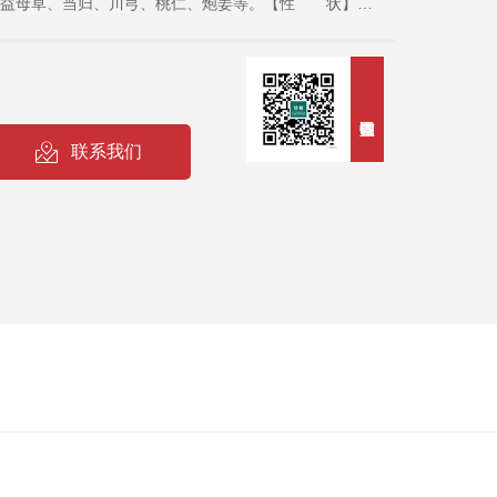
【主要成分】益母草、当归、川芎、桃仁、炮姜等。【性 状】本
甘、微苦。【功 能】活血祛瘀，温经止痛。【主
 恶露不行证见精神不振，食欲减退，毛焦肷吊，
绀，不安，弓腰努责，排出腥臭带脓液并夹杂条状或块
疼痛，蹲腰踏地，回头顾腹，不时起卧，食欲减
联系我们
血块的恶露；口色发青，脉象沉紧或沉涩。若兼气血虚，又
用法用量】马、牛250~350g,猪、羊30~60g。【不
见不良反应。【注意事项】孕畜慎用。【包 装】铝箔
【贮 藏】密闭，防潮。【有 效 期】二年。【批准文号】兽
河南旭隆兽药有限公司