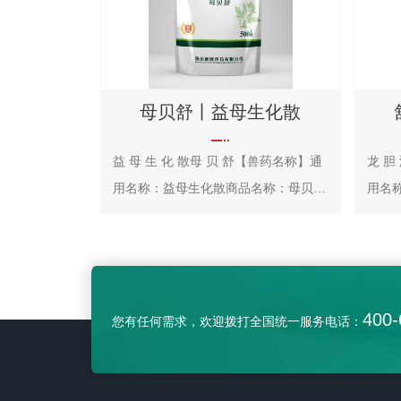
母贝舒丨益母生化散
益 母 生 化 散母 贝 舒【兽药名称】通
龙 胆
用名称：益母生化散商品名称：母贝舒
用名
汉语拼音：Yimu Shenghua San【主
汉语拼音
要成分】益母草、当归、川芎、桃仁、
要成
炮姜等。【性 状】本品为黄绿色的
栀子
粉末；气清香，味甘、微苦。【功
的粉
400-
您有任何需求，欢迎拨打全国统一服务电话：
能】活血祛瘀，温经止痛。【主
能】
治产后恶露不行，血瘀腹痛。
治】
恶露不行证见精神不振，食欲减
目赤