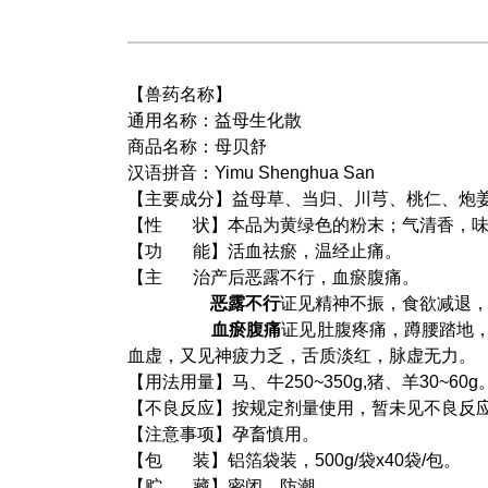
【兽药名称】
通用名称：益母生化散
商品名称：母贝舒
汉语拼音：Yimu Shenghua San
【主要成分】益母草、当归、川芎、桃仁、炮
【性 状】本品为黄绿色的粉末；气清香，味
【功 能】活血祛瘀，温经止痛。
【主 治产后恶露不行，血瘀腹痛。
恶露不行
证见精神不振，食欲减退
血瘀腹痛
证见肚腹疼痛，蹲腰踏地，
血虚，又见神疲力乏，舌质淡红，脉虚无力。
【用法用量】马、牛250~350g,猪、羊30~60g
【不良反应】按规定剂量使用，暂未见不良反
【注意事项】孕畜慎用。
【包 装】铝箔袋装，500g/袋x40袋/包。
【贮 藏】密闭，防潮。