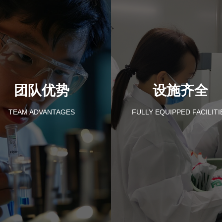
团队优势
设施齐全
TEAM ADVANTAGES
FULLY EQUIPPED FACILITI